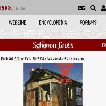
ROCK
|
METAL
WEBZINE
ENCYCLOPEDIA
FORUMS
Schönen Gruss
Band's List
Street Punk - Oi
Pöbel Und Gesocks
Schönen Gruss