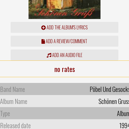
ADD THE ALBUM'S LYRICS
ADD A REVIEW/COMMENT
ADD AN AUDIO FILE
no rates
Band Name
Pöbel Und Gesock
Album Name
Schönen Grus
Type
Albu
Released date
199