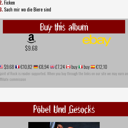
2.
Ficken
3.
Sach mir wo die Biere sind
Buy this album
$9.68
$9.68
€10,82
€8,94
£7.24
buy
buy
€12,10
pirit of Rock is reader-supported. When you buy through the links on our site we may earn an
ffiliate commission
Pöbel Und Gesocks