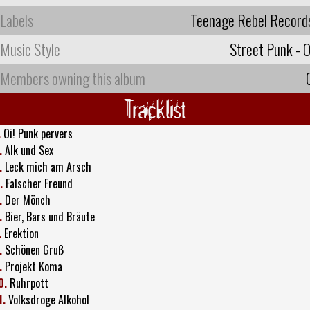
Labels
Teenage Rebel Record
Music Style
Street Punk - O
Members owning this album
Tracklist
.
Oi! Punk pervers
.
Alk und Sex
.
Leck mich am Arsch
.
Falscher Freund
.
Der Mönch
.
Bier, Bars und Bräute
.
Erektion
.
Schönen Gruß
.
Projekt Koma
0.
Ruhrpott
1.
Volksdroge Alkohol