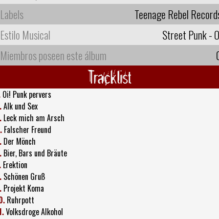
Labels
Teenage Rebel Record
Estilo Musical
Street Punk - O
Miembros poseen este álbum
Tracklist
.
Oi! Punk pervers
.
Alk und Sex
.
Leck mich am Arsch
.
Falscher Freund
.
Der Mönch
.
Bier, Bars und Bräute
.
Erektion
.
Schönen Gruß
.
Projekt Koma
0.
Ruhrpott
1.
Volksdroge Alkohol