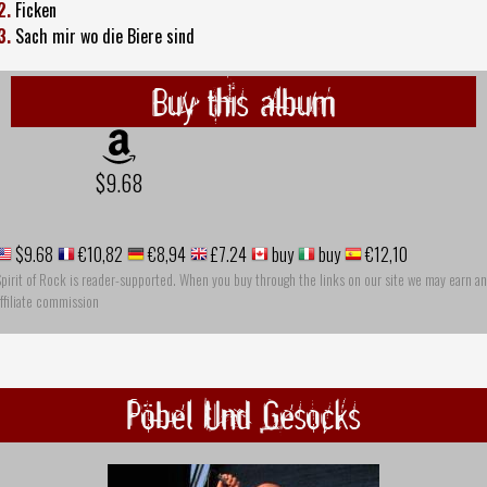
2.
Ficken
3.
Sach mir wo die Biere sind
Buy this album
$9.68
$9.68
€10,82
€8,94
£7.24
buy
buy
€12,10
pirit of Rock is reader-supported. When you buy through the links on our site we may earn an
ffiliate commission
Pöbel Und Gesocks