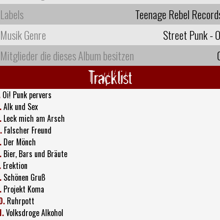
Labels
Teenage Rebel Record
Musik Genre
Street Punk - O
Mitglieder die dieses Album besitzen
Tracklist
.
Oi! Punk pervers
.
Alk und Sex
.
Leck mich am Arsch
.
Falscher Freund
.
Der Mönch
.
Bier, Bars und Bräute
.
Erektion
.
Schönen Gruß
.
Projekt Koma
0.
Ruhrpott
1.
Volksdroge Alkohol