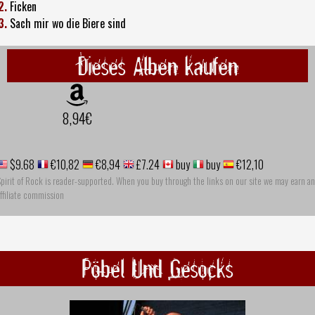
2.
Ficken
3.
Sach mir wo die Biere sind
Dieses Alben kaufen
8,94€
$9.68
€10,82
€8,94
£7.24
buy
buy
€12,10
pirit of Rock is reader-supported. When you buy through the links on our site we may earn an
ffiliate commission
Pöbel Und Gesocks