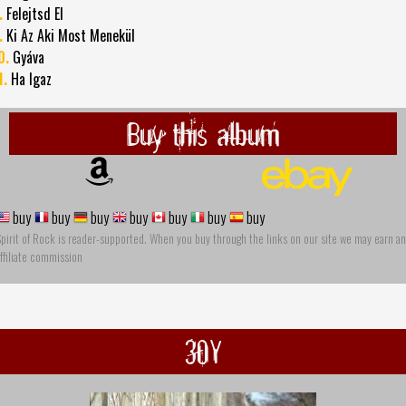
.
Felejtsd El
.
Ki Az Aki Most Menekül
0.
Gyáva
1.
Ha Igaz
Buy this album
buy
buy
buy
buy
buy
buy
buy
pirit of Rock is reader-supported. When you buy through the links on our site we may earn an
ffiliate commission
30Y