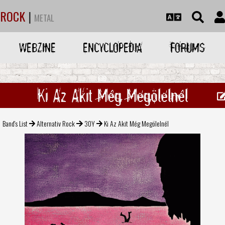
ROCK
|
METAL
WEBZINE
ENCYCLOPEDIA
FORUMS
Ki Az Akit Még Megölelnél
Band's List
Alternativ Rock
30Y
Ki Az Akit Még Megölelnél