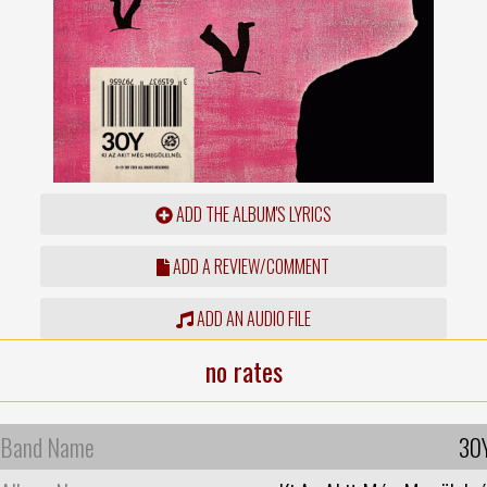
ADD THE ALBUM'S LYRICS
ADD A REVIEW/COMMENT
ADD AN AUDIO FILE
no rates
Band Name
30