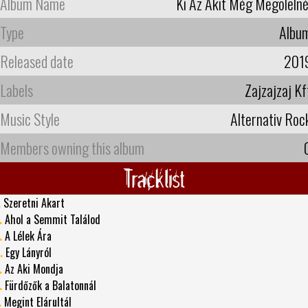
Album Name
Ki Az Akit Még Megölelné
Type
Albu
Released date
201
Labels
Zajzajzaj Kf
Music Style
Alternativ Roc
Members owning this album
Tracklist
.
Szeretni Akart
.
Ahol a Semmit Találod
.
A Lélek Ára
.
Egy Lányról
.
Az Aki Mondja
.
Fürdőzők a Balatonnál
.
Megint Elárultál