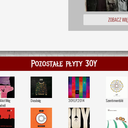
ZOBACZ WIĘ
Pozostałe płyty 30Y
 Akit Még
Dicsőség
30Y.LP.2014
Szentimentálé
elnél