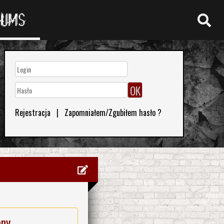
RUMS
Rejestracja
|
Zapomniałem/Zgubiłem hasło ?
eny