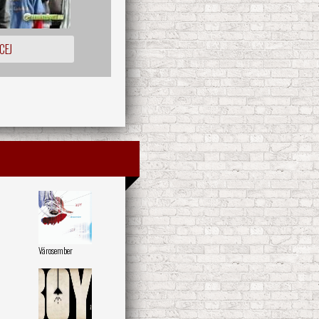
CEJ
Városember