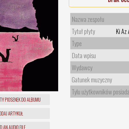
Nazwa zespołu
Tytuł płyty
Ki Az
Type
Data wpisu
Wydawcy
Gatunek muzyczny
Tylu użytkowników posiad
TY PIOSENEK DO ALBUMU
DAJ ARTYKUŁ
 AN AUDIO FILE