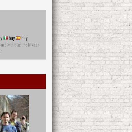
y
buy
buy
you buy through the links on
on