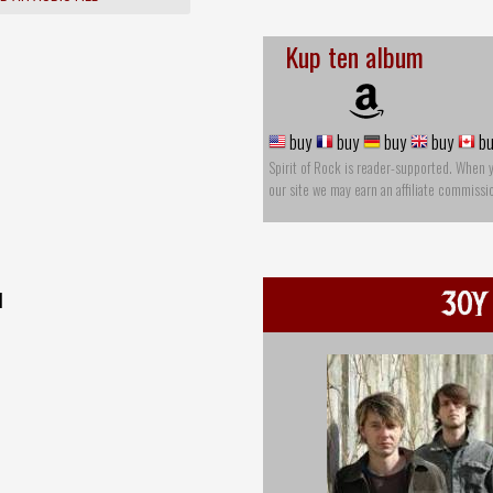
Kup ten album
buy
buy
buy
buy
bu
Spirit of Rock is reader-supported. When 
our site we may earn an affiliate commissi
30Y
l