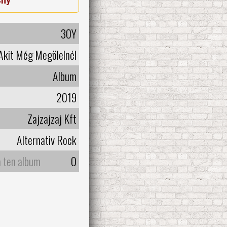
30Y
 Akit Még Megölelnél
Album
2019
Zajzajzaj Kft
Alternativ Rock
a ten album
0