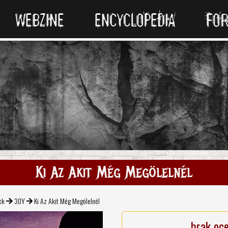
WEBZINE
ENCYCLOPEDIA
FO
Ki Az Akit Még Megölelnél
ck
30Y
Ki Az Akit Még Megölelnél
brak oc