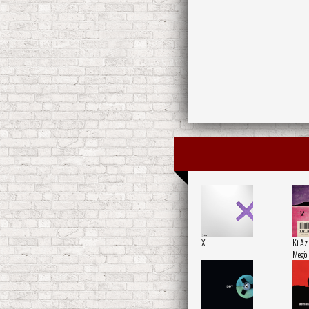
X
Ki Az
Megöl