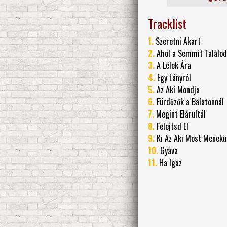
Tracklist
1.
Szeretni Akart
2.
Ahol a Semmit Találod
3.
A Lélek Ára
4.
Egy Lányról
5.
Az Aki Mondja
6.
Fürdőzők a Balatonnál
7.
Megint Elárultál
8.
Felejtsd El
9.
Ki Az Aki Most Menekü
10.
Gyáva
11.
Ha Igaz