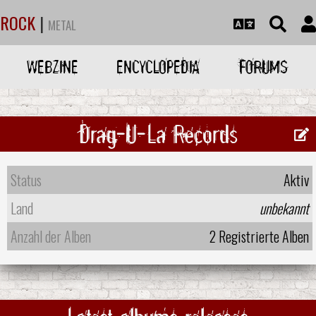
ROCK
|
METAL
WEBZINE
ENCYCLOPEDIA
FORUMS
Drag-U-La Records
Status
Aktiv
Land
unbekannt
Anzahl der Alben
2 Registrierte Alben