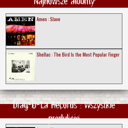
Najnowsze albumy
Amen : Slave
Shellac : The Bird Is the Most Popular Finger
Drag-U-La Records : Wszystkie
produkcje