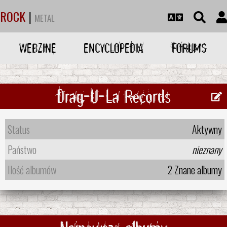
ROCK
|
METAL
WEBZINE
ENCYCLOPEDIA
FORUMS
Drag-U-La Records
Status
Aktywny
Państwo
nieznany
Ilość albumów
2 Znane albumy