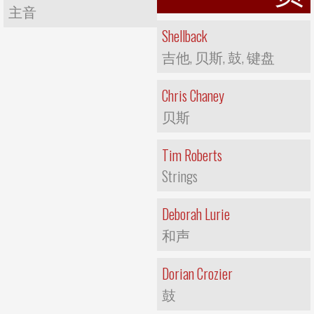
主音
Shellback
吉他, 贝斯, 鼓, 键盘
Chris Chaney
贝斯
Tim Roberts
Strings
Deborah Lurie
和声
Dorian Crozier
鼓