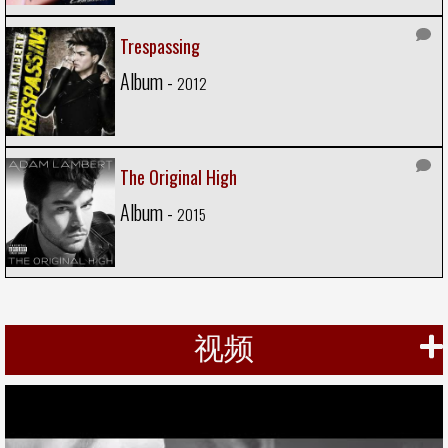
Trespassing
Album -
2012
The Original High
Album -
2015
视频