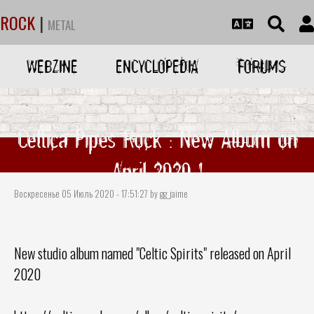
ROCK
|
METAL
WEBZINE
ENCYCLOPEDIA
FORUMS
Celtica Pipes Rock : New Album on
April 2020 !
Воскресенье 05 Июль 2020 - 17:51:27 by gg_jaime
New studio album named "Celtic Spirits" released on April
2020