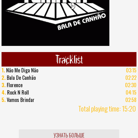
Tracklist
1.
Não Me Diga Não
03:15
2.
Bala De Canhão
02:22
3.
Florence
02:30
4.
Rock N Roll
04:15
5.
Vamos Brindar
02:58
Total playing time: 15:20
УЗНАТЬ БОЛЬШЕ