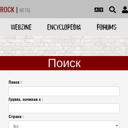
ROCK
|
METAL
WEBZINE
ENCYCLOPEDIA
FORUMS
Поиск
Поиск :
Группа, начиная с :
Страна :