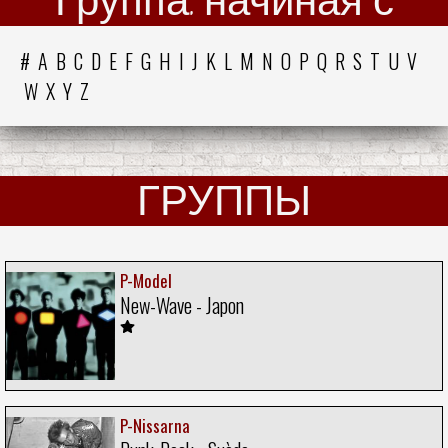
Группа, начиная с
#
A
B
C
D
E
F
G
H
I
J
K
L
M
N
O
P
Q
R
S
T
U
V
W
X
Y
Z
ГРУППЫ
P-Model
New-Wave - Japon
P-Nissarna