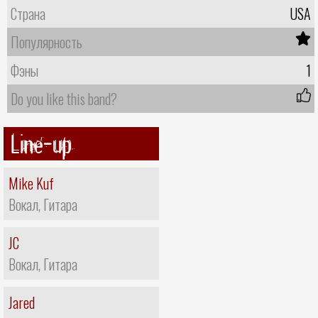
Страна
USA
Популярность
Фэны
1
Do you like this band?
Line-up
Mike Kuf
Вокал, Гитара
JC
Вокал, Гитара
Jared