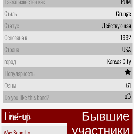
Также известен как
POM
Стиль
Grunge
Статус
Действующая
Основана в
1992
Страна
USA
город
Kansas City
Популярность
Фэны
61
Do you like this band?
Line-up
Бывшие
участники
Wes Scantlin