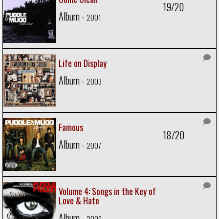
19/20
Album -
2001
Life on Display
Album -
2003
Famous
18/20
Album -
2007
Volume 4: Songs in the Key of
Love & Hate
Album -
2009