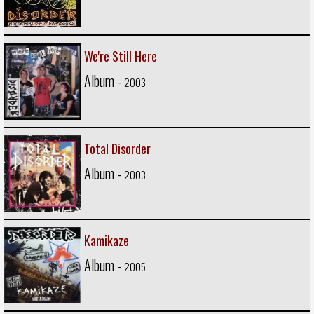
We're Still Here
Album -
2003
Total Disorder
Album -
2003
Kamikaze
Album -
2005