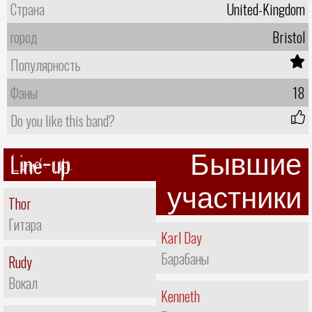
Страна
United-Kingdom
город
Bristol
Популярность
Фэны
18
Do you like this band?
Line-up
Бывшие
участники
Thor
Гитара
Karl Day
Барабаны
Rudy
Вокал
Kenneth