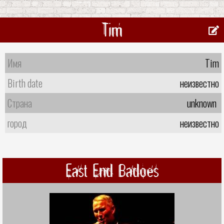
Tim
Имя
Tim
Birth date
неизвестно
Страна
unknown
город
неизвестно
East End Badoes