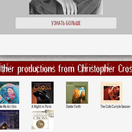
УЗНАТЬ БОЛЬШЕ
ther productions from Christopher Cro
ke Me As I Am
A Night in Paris
Doctor Faith
The Cafe Carlyle Session