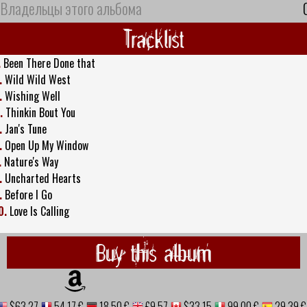
Владельцы этого альбома
Tracklist
.
Been There Done that
.
Wild Wild West
.
Wishing Well
.
Thinkin Bout You
.
Jan's Tune
.
Open Up My Window
.
Nature's Way
.
Uncharted Hearts
.
Before I Go
0.
Love Is Calling
Buy this album
$63.27
54,17 €
18,50 €
£9.57
$33.15
99,00 €
29,39 €