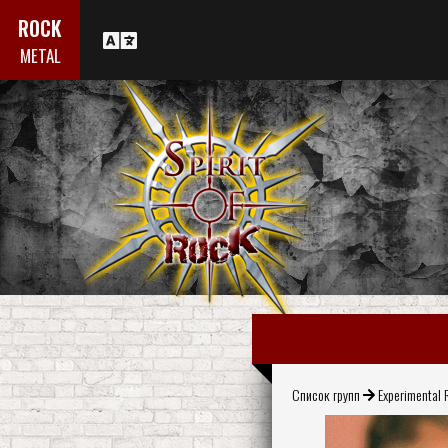
ROCK
METAL
Список групп
Experimental 