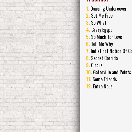
1.
Dancing Undercover
2.
Set Me Free
3.
So What
4.
Crazy Egypt
5.
So Much for Love
6.
Tell Me Why
7.
Indistinct Notion Of C
8.
Secret Corrida
9.
Circus
10.
Gatorville and Points
11.
Some Friends
12.
Entre Nous