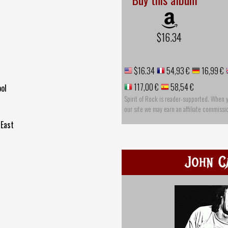
$16.34
$16.34
54,93 €
16,99 €
117,00 €
58,54 €
ool
Spirit of Rock is reader-supported. When 
our site we may earn an affiliate commissi
 East
John C