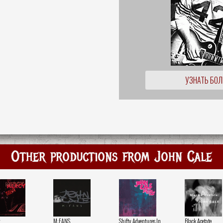
УЗНАТЬ БО
Other productions from John Cale
y
M:FANS
Shifty Adventures In
Black Acetate