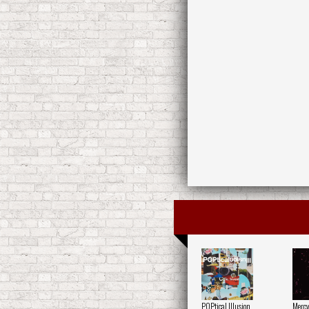
POPtical Illusion
Merc