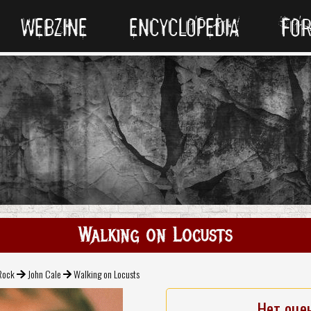
WEBZINE
ENCYCLOPEDIA
FO
Walking on Locusts
Rock
John Cale
Walking on Locusts
Нет оце