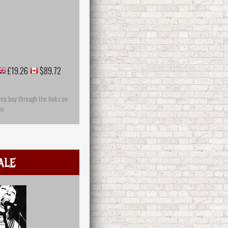
£19.26
$89.72
you buy through the links on
on
ale