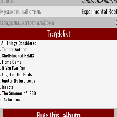
Лейблы
лейбл неизвесте
Музыкальный стиль
Experimental Roc
Владельцы этого альбома
Tracklist
.
All Things Considered
.
Temper Anthem
.
Shellshocked REMIX
.
Home Game
.
If You Ever Run
.
Flight of the Birds
.
Jupiter (Future Lords
.
Insects
.
The Summer of 1980
0.
Antarctica
Buy this album