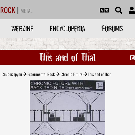
ROCK
|
METAL
WEBZINE
ENCYCLOPEDIA
FORUMS
This and of That
Список групп
Experimental Rock
Chronic Future
This and of That