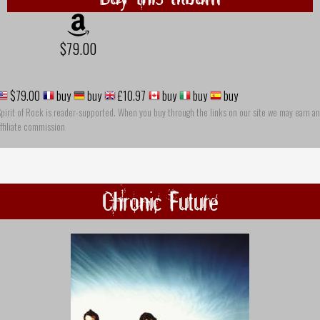
$79.00
$79.00
buy
buy
£10.97
buy
buy
buy
pirit of Rock is reader-supported. When you buy through the links on our site we may earn an
ffiliate commission
Chronic Future