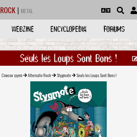
ROCK
|
METAL
WEBZINE
ENCYCLOPEDIA
FORUMS
Seuls les Loups Sont Bons !
Список групп
Alternativ Rock
Stygmate
Seuls les Loups Sont Bons !