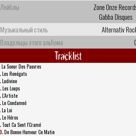
Лейблы
Zone Onze Record
Gabba Disques
Музыкальный стиль
Alternativ Roc
Владельцы этого альбома
Tracklist
.
La Soeur Des Pauvres
.
Les Renégats
.
Ludivine
.
Les Loups
.
L'Artiste
.
Le Condamné
.
La Loi
.
Le Héros
.
Tout Ca Sent l'Cramé
0.
De Bonne Humeur Ce Matin