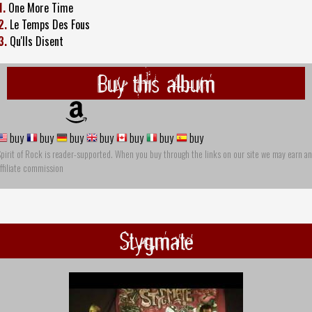
1.
One More Time
2.
Le Temps Des Fous
3.
Qu'Ils Disent
Buy this album
buy
buy
buy
buy
buy
buy
buy
pirit of Rock is reader-supported. When you buy through the links on our site we may earn an
ffiliate commission
Stygmate