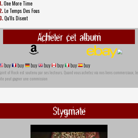
1.
One More Time
2.
Le Temps Des Fous
3.
Qu'Ils Disent
Acheter cet album
buy
buy
buy
buy
buy
buy
buy
pirit of Rock est soutenu par ses lecteurs. Quand vous achetez via nos liens commerciaux, le
site peut gagner une commission
Stygmate