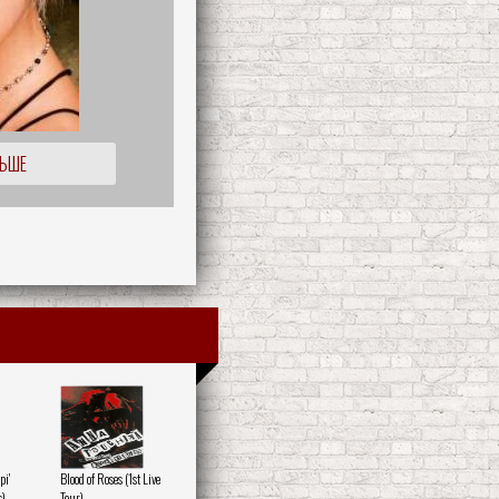
ЛЬШЕ
pi'
Blood of Roses (1st Live
s)
Tour)