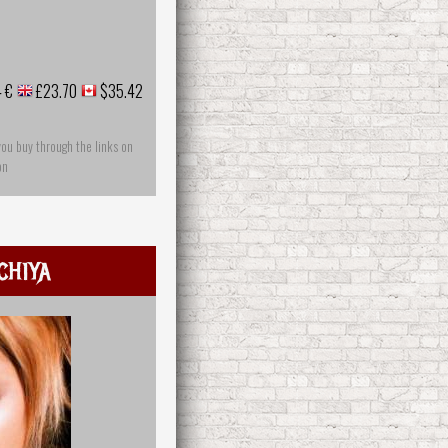
 €
£23.70
$35.42
you buy through the links on
on
chiya