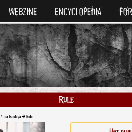
WEBZINE
ENCYCLOPEDIA
FO
Rule
Anna Tsuchiya
Rule
Нет оце