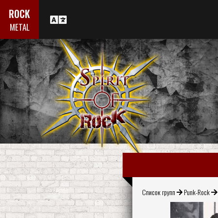
ROCK
METAL
Список групп
Punk-Rock