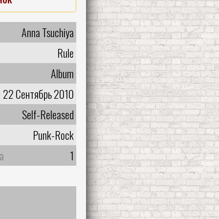
Anna Tsuchiya
Rule
Album
22 Сентябрь 2010
Self-Released
Punk-Rock
а
1