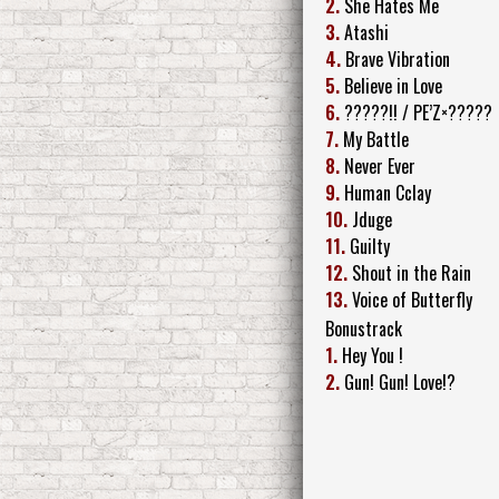
2.
She Hates Me
3.
Atashi
4.
Brave Vibration
5.
Believe in Love
6.
?????!! / PE’Z×?????
7.
My Battle
8.
Never Ever
9.
Human Cclay
10.
Jduge
11.
Guilty
12.
Shout in the Rain
13.
Voice of Butterfly
Bonustrack
1.
Hey You !
2.
Gun! Gun! Love!?