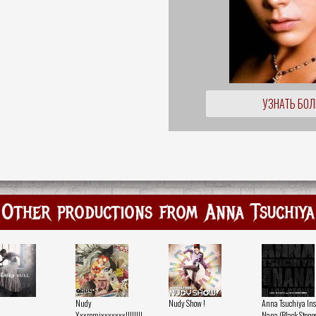
УЗНАТЬ БО
Other productions from Anna Tsuchiya
Nudy
Nudy Show !
Anna Tsuchiya Ins
Xxxremixxxxxxx!!!!!!!!
Nana (Black Stone