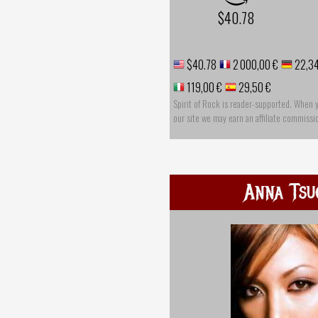
$40.78
$40.78
2 000,00 €
22,34
119,00 €
29,50 €
Spirit of Rock is reader-supported. When 
our site we may earn an affiliate commissi
Anna Tsu