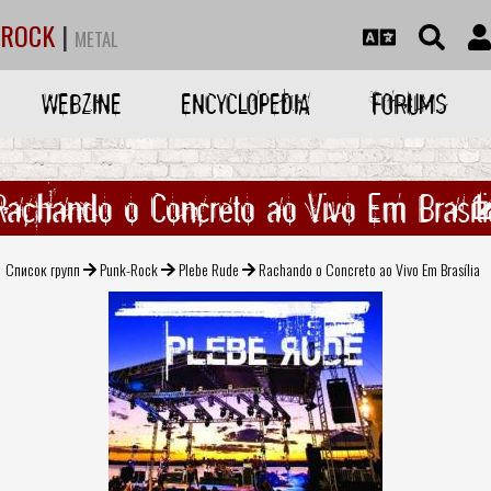
ROCK
|
METAL
WEBZINE
ENCYCLOPEDIA
FORUMS
Rachando o Concreto ao Vivo Em Brasíli
Список групп
Punk-Rock
Plebe Rude
Rachando o Concreto ao Vivo Em Brasília