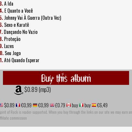
3.
A Ida
4.
E Quanto a Você
5.
Johnny Vai À Guerra (Outra Vez)
6.
Sexo e Karatê
7.
Dançando No Vazio
8.
Proteção
9.
Luzes
0.
Seu Jogo
1.
Até Quando Esperar
Buy this album
$0.89 (mp3)
$0.89
€0,99
€0,99
£0.79
buy
buy
€6,49
pirit of Rock is reader-supported. When you buy through the links on our site we may earn an
ffiliate commission