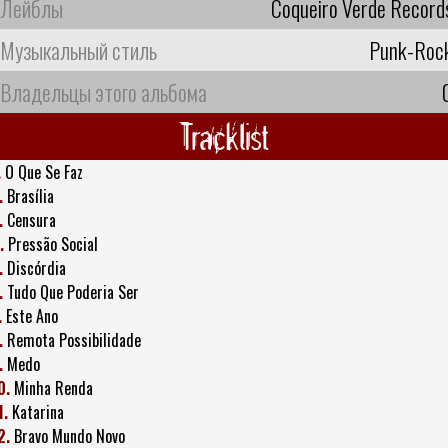
Лейблы
Coqueiro Verde Record
Музыкальный стиль
Punk-Roc
Владельцы этого альбома
Tracklist
.
O Que Se Faz
.
Brasília
.
Censura
.
Pressão Social
.
Discórdia
.
Tudo Que Poderia Ser
.
Este Ano
.
Remota Possibilidade
.
Medo
0.
Minha Renda
1.
Katarina
2.
Bravo Mundo Novo