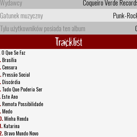
Wydawcy
Coqueiro Verde Record
Gatunek muzyczny
Punk-Roc
Tylu użytkowników posiada ten album
Tracklist
.
O Que Se Faz
.
Brasília
.
Censura
.
Pressão Social
.
Discórdia
.
Tudo Que Poderia Ser
.
Este Ano
.
Remota Possibilidade
.
Medo
0.
Minha Renda
1.
Katarina
2.
Bravo Mundo Novo