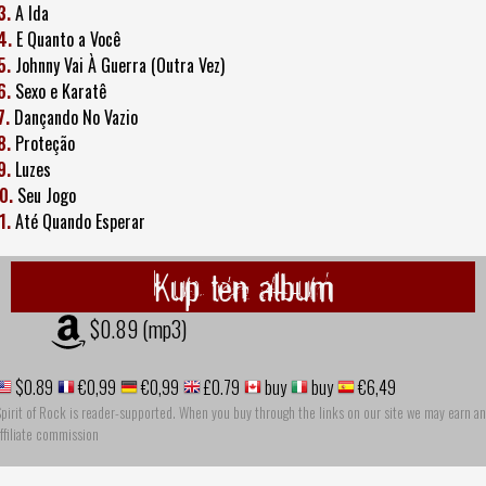
3.
A Ida
4.
E Quanto a Você
5.
Johnny Vai À Guerra (Outra Vez)
6.
Sexo e Karatê
7.
Dançando No Vazio
8.
Proteção
9.
Luzes
0.
Seu Jogo
1.
Até Quando Esperar
Kup ten album
$0.89 (mp3)
$0.89
€0,99
€0,99
£0.79
buy
buy
€6,49
pirit of Rock is reader-supported. When you buy through the links on our site we may earn an
ffiliate commission