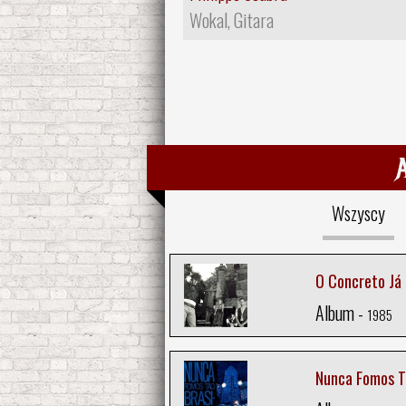
Wokal, Gitara
Wszyscy
O Concreto Já
Album -
1985
Nunca Fomos Tã