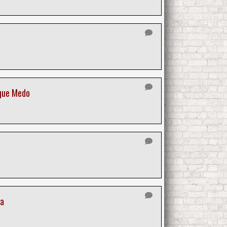
 que Medo
ca