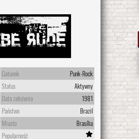
Gatunek
Punk-Rock
Status
Aktywny
Data założenia
1981
Państwo
Brazil
Miasto
Brasília
Popularność