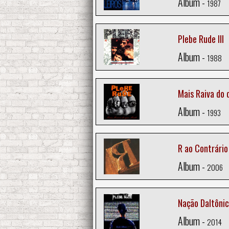
Album -
1987
Plebe Rude III
Album -
1988
Mais Raiva do
Album -
1993
R ao Contrário
Album -
2006
Nação Daltôni
Album -
2014