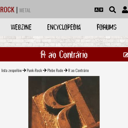
ROCK
|
METAL
WEBZINE
ENCYCLOPEDIA
FORUMS
R ao Contrário
lista zespołów
Punk-Rock
Plebe Rude
R ao Contrário