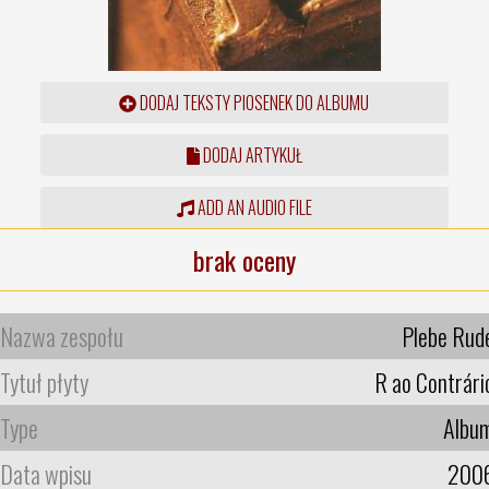
DODAJ TEKSTY PIOSENEK DO ALBUMU
DODAJ ARTYKUŁ
ADD AN AUDIO FILE
brak oceny
Nazwa zespołu
Plebe Rud
Tytuł płyty
R ao Contrári
Type
Albu
Data wpisu
200