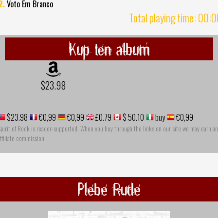
2.
Voto Em Branco
Total playing time: 00:
Kup ten album
$23.98
$23.98
€0,99
€0,99
£0.79
$ 50.10
buy
€0,99
pirit of Rock is reader-supported. When you buy through the links on our site we may earn an
ffiliate commission
Plebe Rude