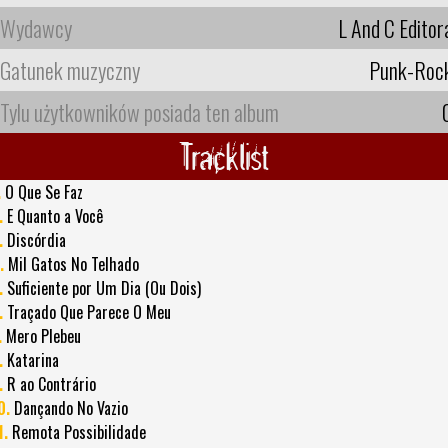
Wydawcy
L And C Editor
Gatunek muzyczny
Punk-Roc
Tylu użytkowników posiada ten album
Tracklist
.
O Que Se Faz
.
E Quanto a Você
.
Discórdia
.
Mil Gatos No Telhado
.
Suficiente por Um Dia (Ou Dois)
.
Traçado Que Parece O Meu
.
Mero Plebeu
.
Katarina
.
R ao Contrário
0.
Dançando No Vazio
1.
Remota Possibilidade