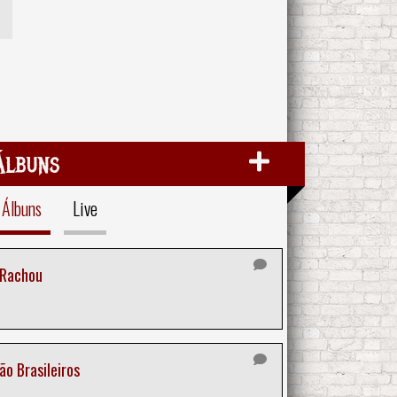
Álbuns
Álbuns
Live
 Rachou
o Brasileiros