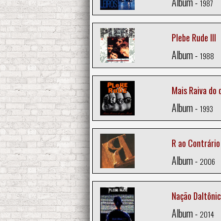
Album -
1987
Plebe Rude III
Album -
1988
Mais Raiva do
Album -
1993
R ao Contrário
Album -
2006
Nação Daltôni
Album -
2014