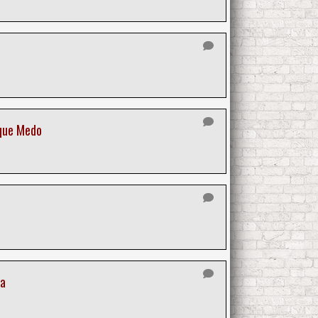
 que Medo
ca