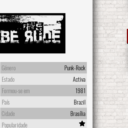
Género
Punk-Rock
Estado
Activa
Formou-se em
1981
País
Brazil
Cidade
Brasília
Popularidade