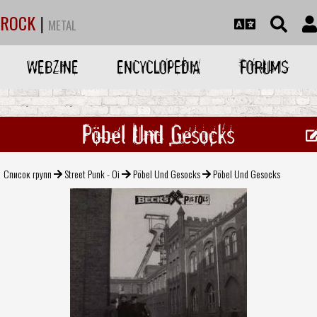
ROCK
|
METAL
WEBZINE
ENCYCLOPEDIA
FORUMS
Pöbel Und Gesocks
Список групп
Street Punk - Oi
Pöbel Und Gesocks
Pöbel Und Gesocks