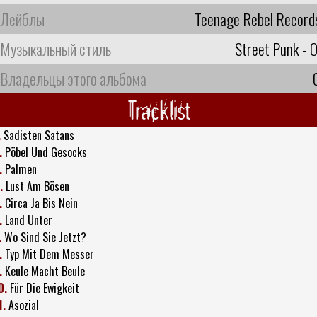
Лейблы
Teenage Rebel Record
Музыкальный стиль
Street Punk - O
Владельцы этого альбома
Tracklist
.
Sadisten Satans
.
Pöbel Und Gesocks
.
Palmen
.
Lust Am Bösen
.
Circa Ja Bis Nein
.
Land Unter
.
Wo Sind Sie Jetzt?
.
Typ Mit Dem Messer
.
Keule Macht Beule
0.
Für Die Ewigkeit
1.
Asozial