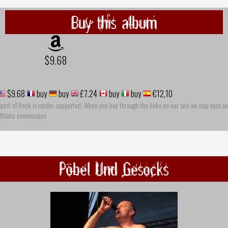
Buy this album
$9.68
$9.68
buy
buy
£7.24
buy
buy
€12,10
pirit of Rock is reader-supported. When you buy through the links on our site we may earn an
ffiliate commission
Pöbel Und Gesocks