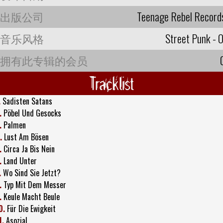
出版公司
Teenage Rebel Record
音乐风格
Street Punk - O
拥有此专辑的会员
Tracklist
.
Sadisten Satans
.
Pöbel Und Gesocks
.
Palmen
.
Lust Am Bösen
.
Circa Ja Bis Nein
.
Land Unter
.
Wo Sind Sie Jetzt?
.
Typ Mit Dem Messer
.
Keule Macht Beule
0.
Für Die Ewigkeit
1.
Asozial