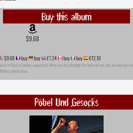
Buy this album
$9.68
$9.68
buy
buy
£7.24
buy
buy
€12,10
pirit of Rock is reader-supported. When you buy through the links on our site we may earn an
ffiliate commission
Pöbel Und Gesocks