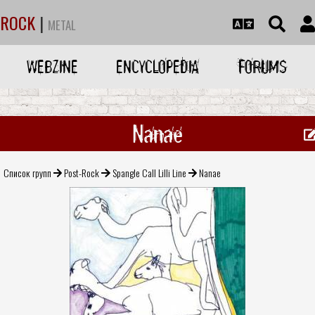
ROCK
|
METAL
WEBZINE
ENCYCLOPEDIA
FORUMS
Nanae
Список групп
Post-Rock
Spangle Call Lilli Line
Nanae