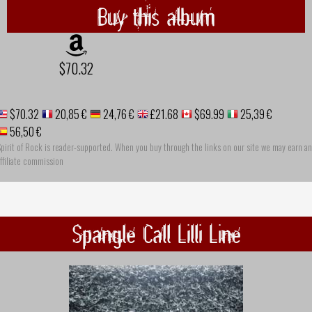
Buy this album
$70.32
$70.32
20,85 €
24,76 €
£21.68
$69.99
25,39 €
56,50 €
pirit of Rock is reader-supported. When you buy through the links on our site we may earn an
ffiliate commission
Spangle Call Lilli Line