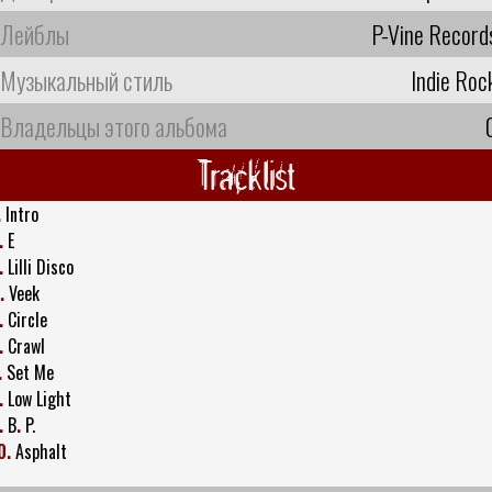
Лейблы
P-Vine Record
Музыкальный стиль
Indie Roc
Владельцы этого альбома
Tracklist
.
Intro
.
E
.
Lilli Disco
.
Veek
.
Circle
.
Crawl
.
Set Me
.
Low Light
.
B
.
P.
0.
Asphalt