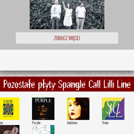
ZOBACZ WIĘCEJ
Pozostałe płyty Spangle Call Lilli Line
ew
Purple
Isolation
Trace