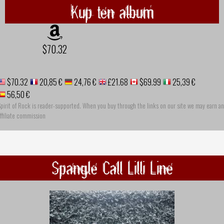
Kup ten album
$70.32
$70.32
20,85 €
24,76 €
£21.68
$69.99
25,39 €
56,50 €
pirit of Rock is reader-supported. When you buy through the links on our site we may earn an
ffiliate commission
Spangle Call Lilli Line