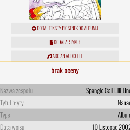
DODAJ TEKSTY PIOSENEK DO ALBUMU
DODAJ ARTYKUŁ
ADD AN AUDIO FILE
brak oceny
Nazwa zespołu
Spangle Call Lilli Lin
Tytuł płyty
Nana
Type
Albu
Data wpisu
10 Listopad 200