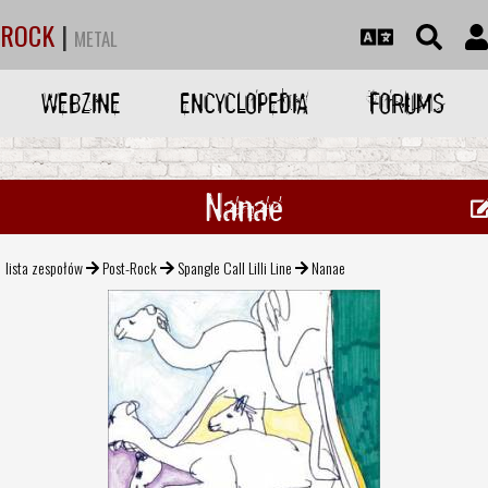
ROCK
|
METAL
WEBZINE
ENCYCLOPEDIA
FORUMS
Nanae
lista zespołów
Post-Rock
Spangle Call Lilli Line
Nanae