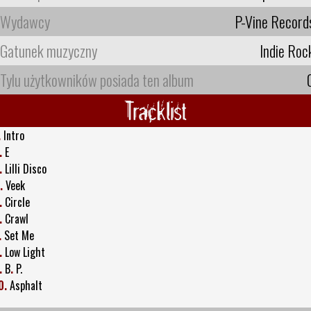
Wydawcy
P-Vine Record
Gatunek muzyczny
Indie Roc
Tylu użytkowników posiada ten album
Tracklist
.
Intro
.
E
.
Lilli Disco
.
Veek
.
Circle
.
Crawl
.
Set Me
.
Low Light
.
B
.
P.
0.
Asphalt