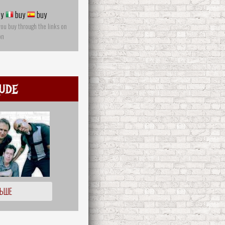
y
buy
buy
you buy through the links on
on
ude
ЛЬШЕ