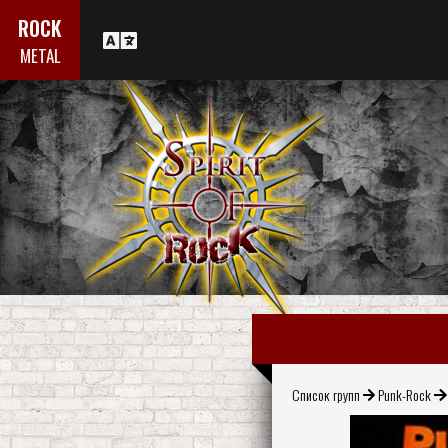
ROCK
METAL
Список групп
Punk-Rock