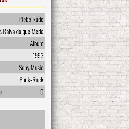
Plebe Rude
s Raiva do que Medo
Album
1993
Sony Music
Punk-Rock
а
0