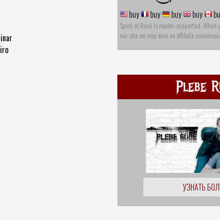
buy
buy
buy
buy
bu
Spirit of Rock is reader-supported. When 
our site we may earn an affiliate commissi
inar
iro
Plebe R
УЗНАТЬ БО