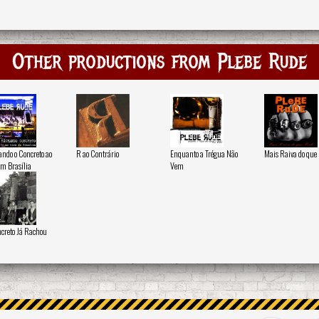
Other productions from Plebe Rude
ndo o Concreto ao
R ao Contrário
Enquanto a Trégua Não
Mais Raiva do que
Em Brasília
Vem
creto Já Rachou