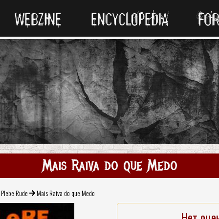
WEBZINE
ENCYCLOPEDIA
FO
Mais Raiva do que Medo
Plebe Rude
Mais Raiva do que Medo
Нет оце