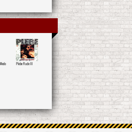
 Medo
Plebe Rude III