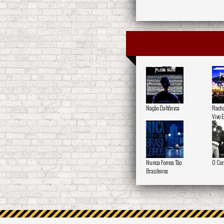
Nação Daltônica
Racha
Vivo 
Nunca Fomos Tão
O Con
Brasileiros