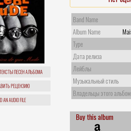
Band Name
Album Name
Mai
Type
Дата релиза
Лейблы
ТЕКСТЫ ПЕСЕН АЛЬБОМА
Музыкальный стиль
ВИТЬ РЕЦЕНЗИЮ
Владельцы этого альбом
 AN AUDIO FILE
Buy this album