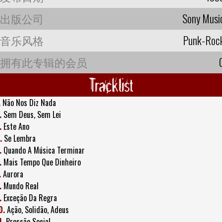
出版公司
Sony Musi
音乐风格
Punk-Roc
拥有此专辑的会员
Tracklist
.
Não Nos Diz Nada
.
Sem Deus, Sem Lei
.
Este Ano
.
Se Lembra
.
Quando A Música Terminar
.
Mais Tempo Que Dinheiro
.
Aurora
.
Mundo Real
.
Exceção Da Regra
0.
Ação, Solidão, Adeus
1.
Pressão Social