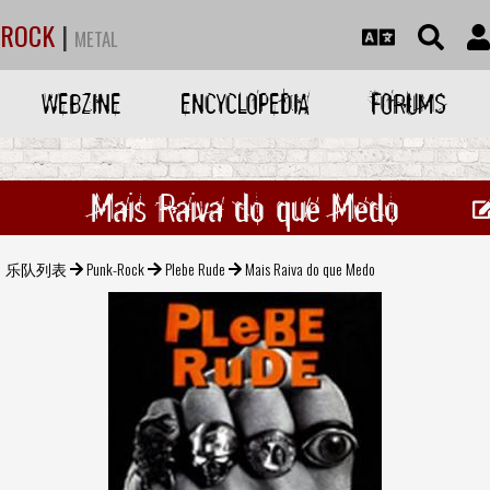
ROCK
|
METAL
WEBZINE
ENCYCLOPEDIA
FORUMS
Mais Raiva do que Medo
乐队列表
Punk-Rock
Plebe Rude
Mais Raiva do que Medo