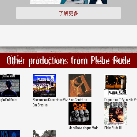
了解更多
Other productions from Plebe Rude
ção Daltônica
Rachando o Concreto ao Vivo
R ao Contrário
Enquanto a Trégua Não V
Em Brasília
Mais Raiva do que Medo
Plebe Rude III