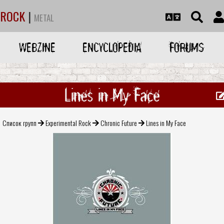
ROCK
|
METAL
WEBZINE
ENCYCLOPEDIA
FORUMS
Lines in My Face
Список групп
Experimental Rock
Chronic Future
Lines in My Face