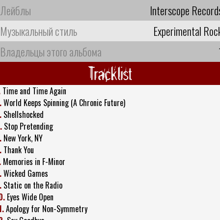
Лейблы
Interscope Record
Музыкальный стиль
Experimental Roc
Владельцы этого альбома
Tracklist
.
Time and Time Again
.
World Keeps Spinning (A Chronic Future)
.
Shellshocked
.
Stop Pretending
.
New York, NY
.
Thank You
.
Memories in F-Minor
.
Wicked Games
.
Static on the Radio
0.
Eyes Wide Open
1.
Apology for Non-Symmetry