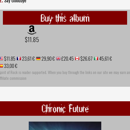
2.
Say Goodbye
Buy this album
$11.85
$11.85
23,61 €
29,90 €
£20.45
$26.67
45,61 €
33,00 €
pirit of Rock is reader-supported. When you buy through the links on our site we may earn an
ffiliate commission
Chronic Future