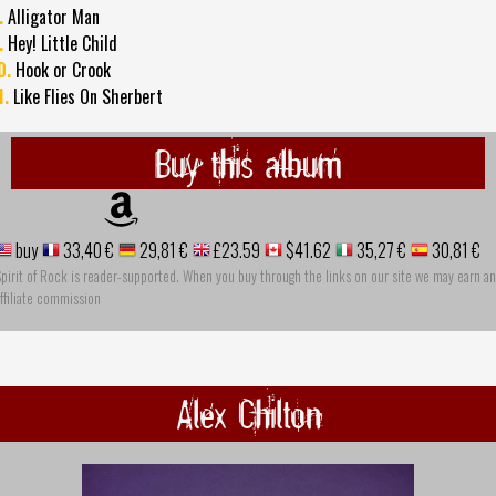
.
Alligator Man
.
Hey! Little Child
0.
Hook or Crook
1.
Like Flies On Sherbert
Buy this album
buy
33,40 €
29,81 €
£23.59
$41.62
35,27 €
30,81 €
pirit of Rock is reader-supported. When you buy through the links on our site we may earn an
ffiliate commission
Alex Chilton