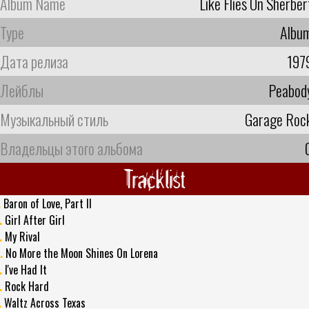
Album Name
Like Flies On Sherber
Type
Albu
Дата релиза
197
Лейблы
Peabod
Музыкальный стиль
Garage Roc
Владельцы этого альбома
Tracklist
.
Baron of Love, Part II
.
Girl After Girl
.
My Rival
.
No More the Moon Shines On Lorena
.
I've Had It
.
Rock Hard
.
Waltz Across Texas