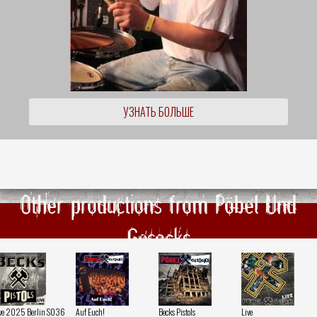
УЗНАТЬ БОЛЬШЕ
Other productions from Pöbel Und
Gesocks
ve 2025 Berlin SO36
Auf Euch!
Becks Pistols
Live