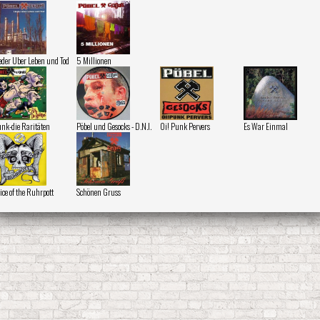
eder Uber Leben und Tod
5 Millionen
nk-die Raritäten
Pöbel und Gesocks - D.N.I.
Oi! Punk Pervers
Es War Einmal
ice of the Ruhrpott
Schönen Gruss