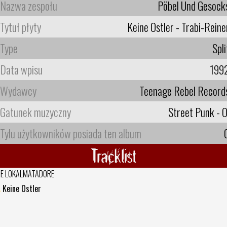
Nazwa zespołu
Pöbel Und Gesock
Tytuł płyty
Keine Ostler - Trabi-Reine
Type
Spli
Data wpisu
199
Wydawcy
Teenage Rebel Record
Gatunek muzyczny
Street Punk - O
Tylu użytkowników posiada ten album
Tracklist
IE LOKALMATADORE
.
Keine Ostler