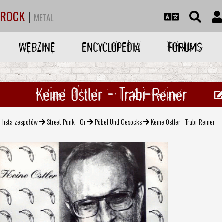
ROCK
|
METAL
WEBZINE
ENCYCLOPEDIA
FORUMS
Keine Ostler - Trabi-Reiner
lista zespołów
Street Punk - Oi
Pöbel Und Gesocks
Keine Ostler - Trabi-Reiner