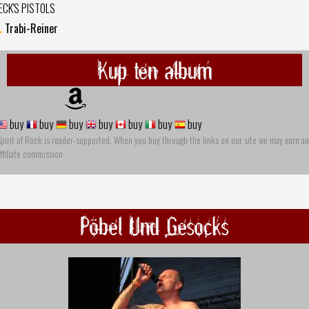
ECK'S PISTOLS
.
Trabi-Reiner
Kup ten album
buy
buy
buy
buy
buy
buy
buy
pirit of Rock is reader-supported. When you buy through the links on our site we may earn an
ffiliate commission
Pöbel Und Gesocks