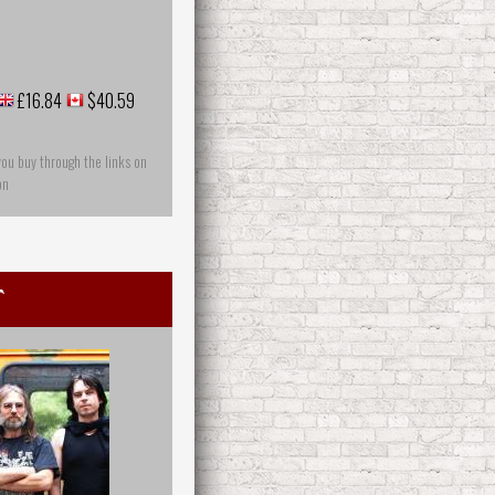
£16.84
$40.59
you buy through the links on
on
t