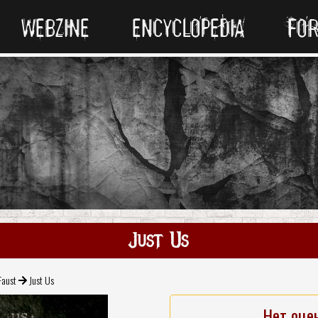
WEBZINE
ENCYCLOPEDIA
FO
Just Us
Faust
Just Us
Нет оце