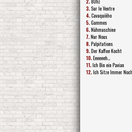
2.
80hz
3.
Sur le Ventre
4.
Cavaquiñho
5.
Gammes
6.
Nähmaschine
7.
Nur Nous
8.
Palpitations
9.
Der Kaffee Kocht
10.
Eeeeeeh...
11.
Ich Bin ein Pavian
12.
Ich Sitze Immer Noc