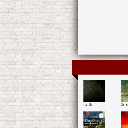
Just Us
Somet