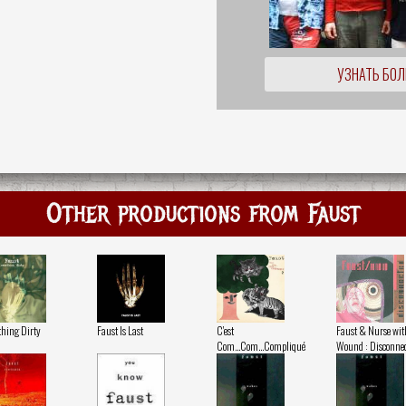
УЗНАТЬ БО
Other productions from Faust
hing Dirty
Faust Is Last
C'est
Faust & Nurse wit
Com...Com...Compliqué
Wound : Disconnec