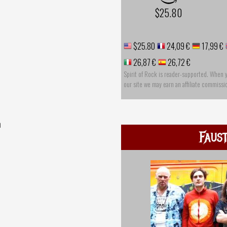
$25.80
$25.80
24,09 €
17,99 €
26,87 €
26,72 €
Spirit of Rock is reader-supported. When 
our site we may earn an affiliate commissi
h
Faus