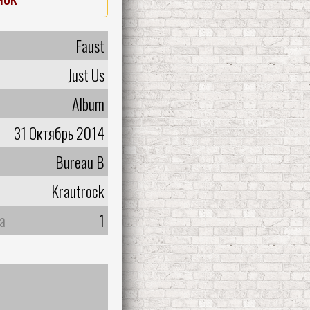
Faust
Just Us
Album
31 Октябрь 2014
Bureau B
Krautrock
а
1