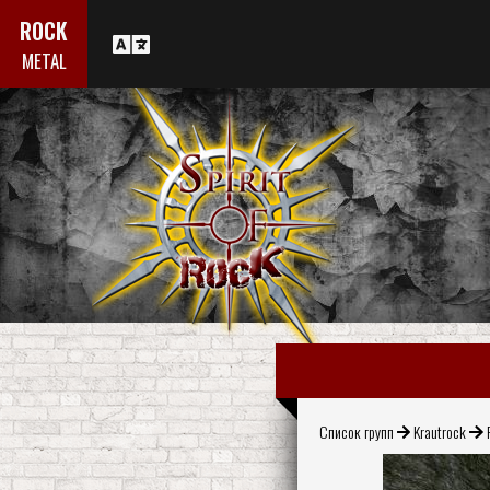
ROCK
METAL
Список групп
Krautrock