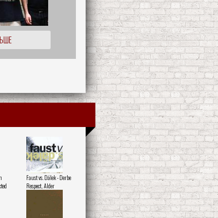
ЛЬШЕ
h
Faust vs. Dälek - Derbe
ted
Respect, Alder