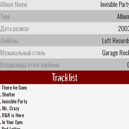
Album Name
Invisible Part
Type
Albu
Дата релиза
200
Лейблы
Loft Record
Музыкальный стиль
Garage Roc
Владельцы этого альбома
Tracklist
.
There he Goes
.
Shelter
.
Invisible Party
.
Mr
.
Crazy
.
R&R is Here
.
In Your Eyes