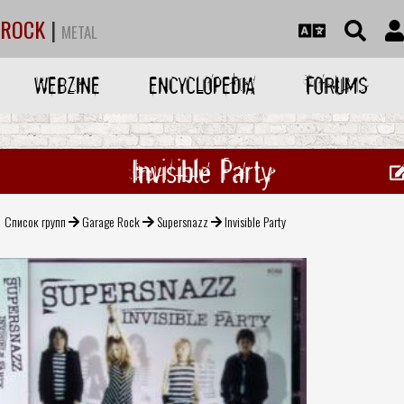
ROCK
|
METAL
WEBZINE
ENCYCLOPEDIA
FORUMS
Invisible Party
Список групп
Garage Rock
Supersnazz
Invisible Party