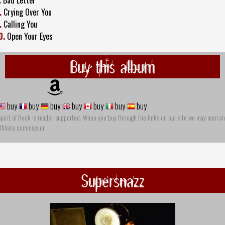
.
Bad Letter
.
Crying Over You
.
Calling You
0.
Open Your Eyes
Buy this album
buy
buy
buy
buy
buy
buy
buy
pirit of Rock is reader-supported. When you buy through the links on our site we may earn an
ffiliate commission
Supersnazz