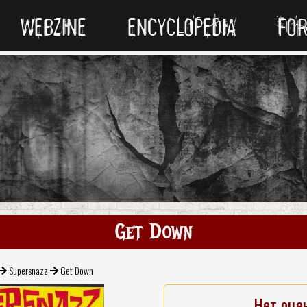
WEBZINE
ENCYCLOPEDIA
FO
Get Down
Supersnazz
Get Down
Нет оце