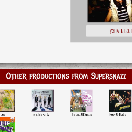
УЗНАТЬ БО
Other productions from Supersnazz
 Box
Invisible Party
The Best Of Snazz
Rock-O-Matic