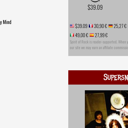
$39.09
My Mind
$39.09
30,90 €
25,27 €
49,00 €
27,99 €
Spirit of Rock is reader-supported. When 
our site we may earn an affiliate commissi
Supersn