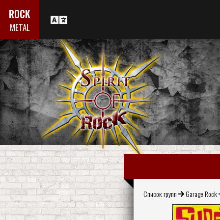
ROCK
METAL
Список групп
Garage Rock