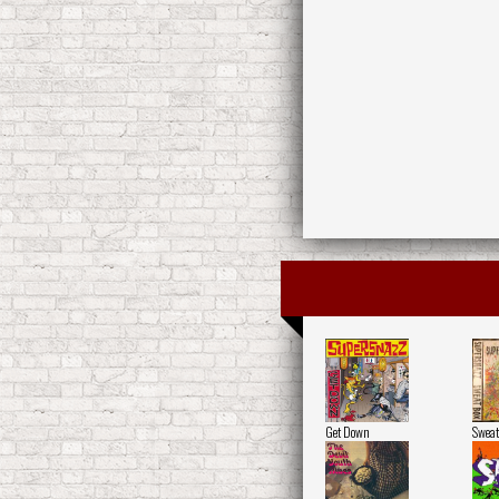
Get Down
Sweat