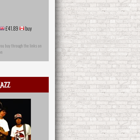
£41.89
buy
you buy through the links on
on
azz