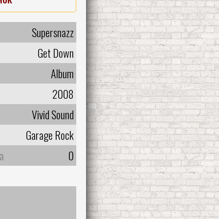
Supersnazz
Get Down
Album
2008
Vivid Sound
Garage Rock
а
0