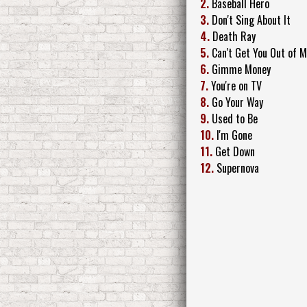
2.
Baseball Hero
3.
Don't Sing About It
4.
Death Ray
5.
Can't Get You Out of 
6.
Gimme Money
7.
You're on TV
8.
Go Your Way
9.
Used to Be
10.
I'm Gone
11.
Get Down
12.
Supernova