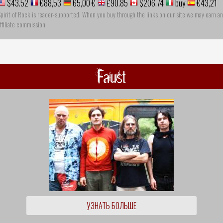
$43.52
€88,53
65,00 €
£90.85
$206.74
buy
€43,21
pirit of Rock is reader-supported. When you buy through the links on our site we may earn an
ffiliate commission
Faust
УЗНАТЬ БОЛЬШЕ