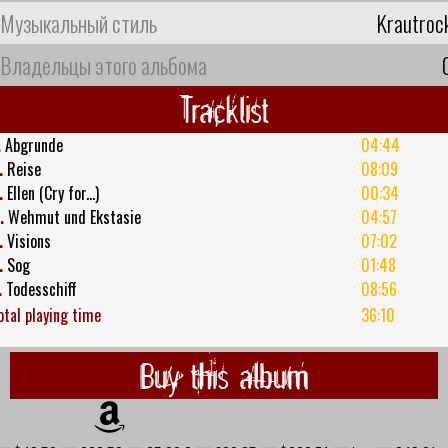
Музыкальный стиль
Krautroc
Владельцы этого альбома
Tracklist
.
Abgrunde
04:44
.
Reise
08:09
.
Ellen (Cry for...)
00:34
.
Wehmut und Ekstasie
04:57
.
Visions
07:02
.
Sog
01:48
.
Todesschiff
08:56
otal playing time
36:10
Buy this album