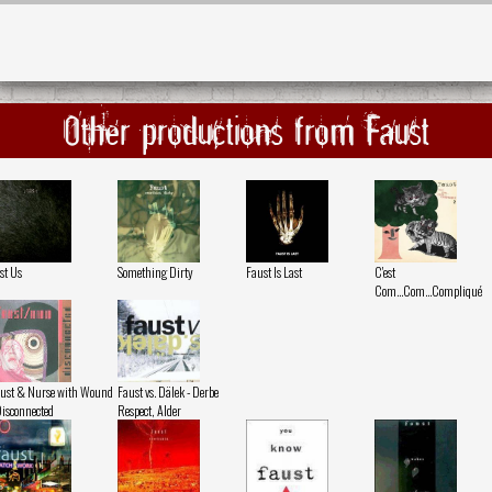
Other productions from Faust
st Us
Something Dirty
Faust Is Last
C'est
Com...Com...Compliqué
ust & Nurse with Wound
Faust vs. Dälek - Derbe
Disconnected
Respect, Alder