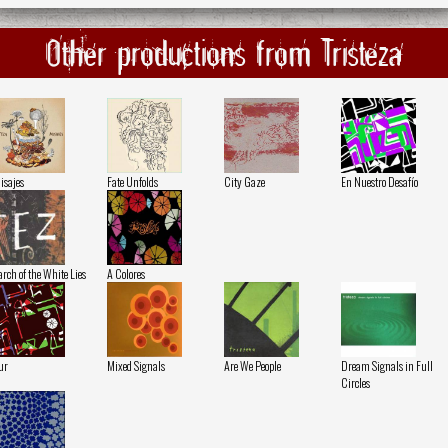
Other productions from Tristeza
isajes
Fate Unfolds
City Gaze
En Nuestro Desafío
rch of the White Lies
A Colores
ur
Mixed Signals
Are We People
Dream Signals in Full
Circles