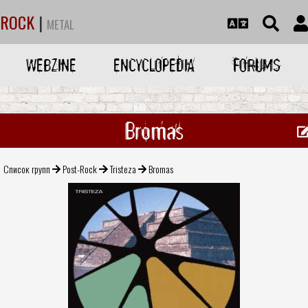
ROCK
|
METAL
WEBZINE
ENCYCLOPEDIA
FORUMS
Bromas
Список групп
Post-Rock
Tristeza
Bromas