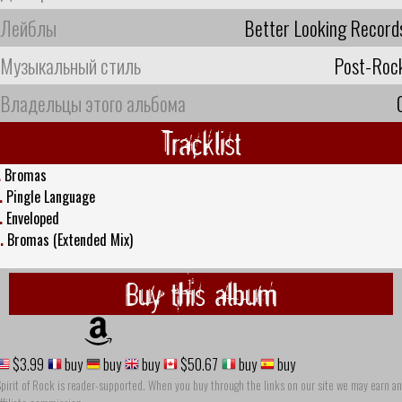
Лейблы
Better Looking Record
Музыкальный стиль
Post-Roc
Владельцы этого альбома
Tracklist
.
Bromas
.
Pingle Language
.
Enveloped
.
Bromas (Extended Mix)
Buy this album
$3.99
buy
buy
buy
$50.67
buy
buy
pirit of Rock is reader-supported. When you buy through the links on our site we may earn an