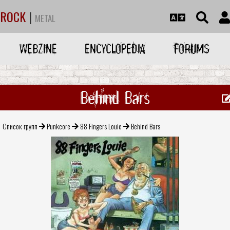
ROCK
|
METAL
WEBZINE
ENCYCLOPEDIA
FORUMS
Behind Bars
Список групп
Punkcore
88 Fingers Louie
Behind Bars