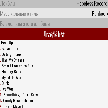
Лейблы
Hopeless Record
Музыкальный стиль
Punkcor
Владельцы этого альбома
Tracklist
.
Pent Up
.
Explanation
.
Outright Lies
.
Had My Chance
.
Smart Enough to Run
.
Holding Back
.
My Little World
.
Blink
.
I've Won
0.
Something I Don't Know
1.
Family Resemblance
2.
I Hate Myself