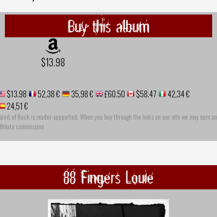
Buy this album
$13.98
$13.98
52,38 €
35,98 €
£60.50
$58.47
42,34 €
24,51 €
pirit of Rock is reader-supported. When you buy through the links on our site we may earn an
ffiliate commission
88 Fingers Louie