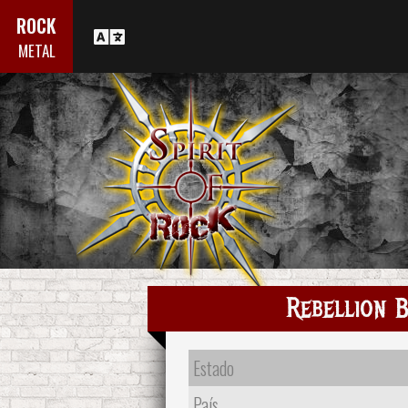
ROCK
METAL
Rebellion 
Estado
País