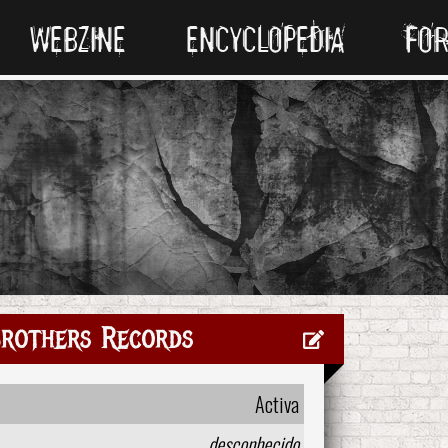
WEBZINE
ENCYCLOPEDIA
FO
Brothers Records
Activa
desconhecido