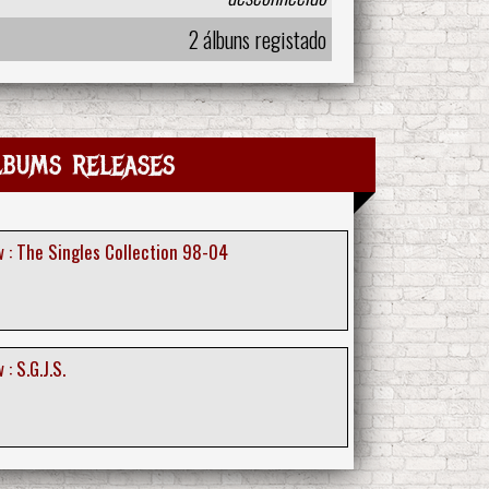
2 álbuns registado
lbums releases
 : The Singles Collection 98-04
: S.G.J.S.