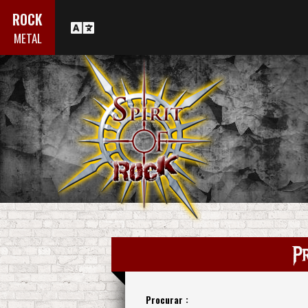
ROCK
METAL
P
Procurar :