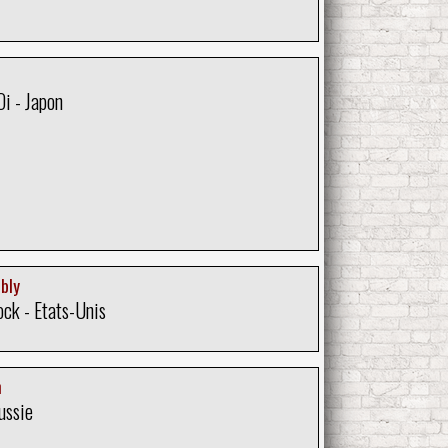
Oi - Japon
bly
ck - Etats-Unis
n
ussie