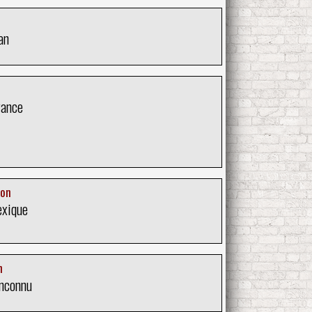
an
rance
ion
exique
n
Inconnu