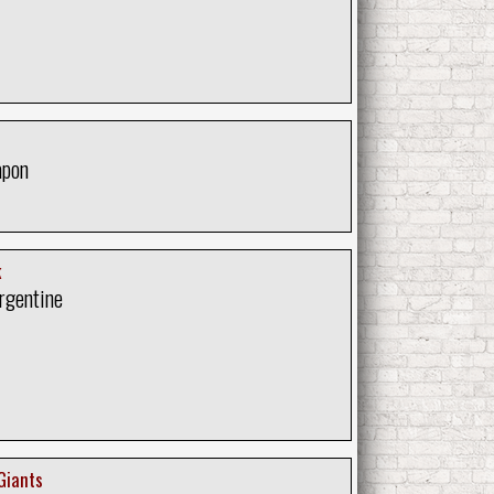
apon
k
rgentine
Giants