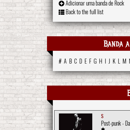
Adicionar uma banda de Rock
Back to the full list
Banda a
#
A
B
C
D
E
F
G
H
I
J
K
L
M
S
Post-punk - D