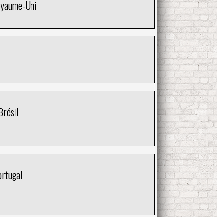
oyaume-Uni
Brésil
ortugal