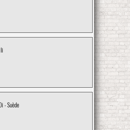
li
Oi - Suède