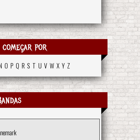
 começar por
N
O
P
Q
R
S
T
U
V
W
X
Y
Z
Bandas
anemark