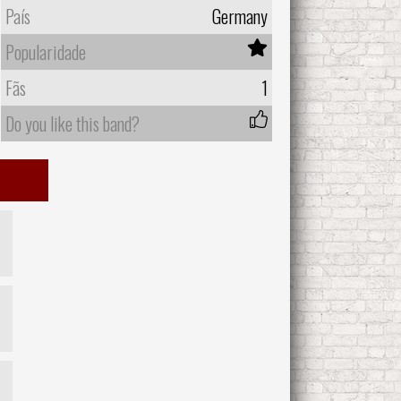
País
Germany
Popularidade
Fãs
1
Do you like this band?