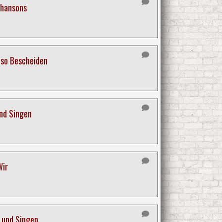
chansons
 so Bescheiden
und Singen
Wir
 und Singen