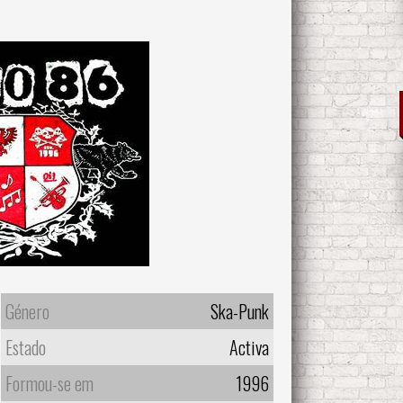
Género
Ska-Punk
Estado
Activa
Formou-se em
1996