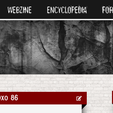
WEBZINE
ENCYCLOPEDIA
FO
Oxo 86