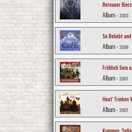
Bernauer Bier
Album -
2003
So Beliebt und
Album -
2006
Fröhlich Sein 
Album -
2007
Heut' Trinken 
Album -
2007
Kommen, Seh'n