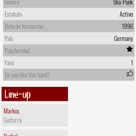
Género
Ska-Punk
Estatuto
Activo
Data de formación
1996
Paîs
Germany
Popularidad
Fans
1
Do you like this band?
Line-up
Markus
Guitarra