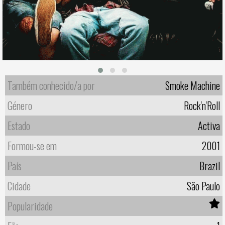
Também conhecido/a por
Smoke Machine
Género
Rock'n'Roll
Estado
Activa
Formou-se em
2001
País
Brazil
Cidade
São Paulo
Popularidade