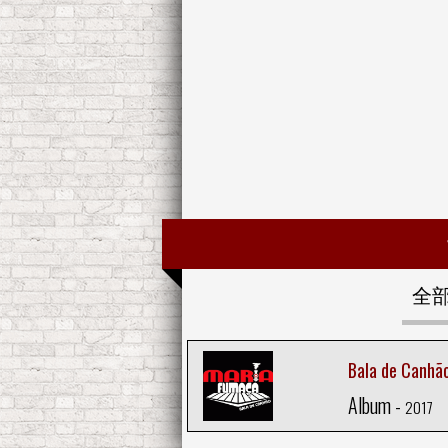
全
Bala de Canhã
Album -
2017