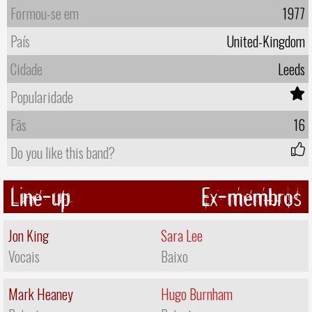
Formou-se em
1977
País
United-Kingdom
Cidade
Leeds
Popularidade
Fãs
16
Do you like this band?
Line-up
Ex-membros
Jon King
Sara Lee
Vocais
Baixo
Mark Heaney
Hugo Burnham