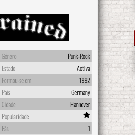
Género
Punk-Rock
Estado
Activa
Formou-se em
1992
País
Germany
Cidade
Hannover
Popularidade
Fãs
1